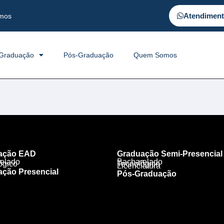
Atendimen
mos
Graduação
Pós-Graduação
Quem Somos
ação EAD
Graduação Semi-Presencial
elado
Bacharelado
ógico
Tecnológico
Licenciatura
ção Presencial
Pós-Graduação