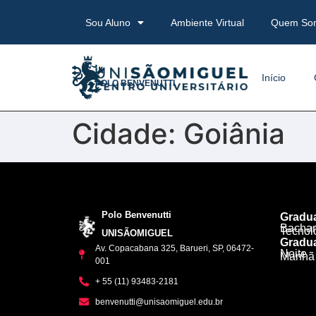
Sou Aluno
Ambiente Virtual
Quem So
Início
POLO BENVENUTTI
Cidade:
Goiânia
Polo Benvenutti
Gradu
Bachar
Tecnol
UNISÃOMIGUEL
Gradua
Av. Copacabana 325, Barueri, SP, 06472-
Noite
Manhã
001
+ 55 (11) 93483-2181
benvenutti@unisaomiguel.edu.br