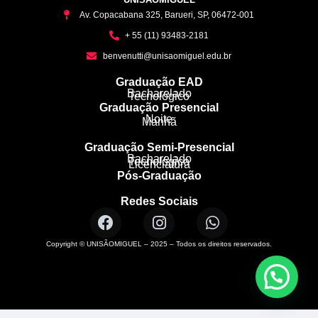
Av. Copacabana 325, Barueri, SP, 06472-001
+ 55 (11) 93483-2181
benvenutti@unisaomiguel.edu.br
Graduação EAD
Bacharelado
Tecnológico
Graduação Presencial
Noite
Manhã
Graduação Semi-Presencial
Bacharelado
Tecnológico
Licenciatura
Pós-Graduação
Redes Sociais
Copyright © UNISÃOMIGUEL – 2025 – Todos os direitos reservados.