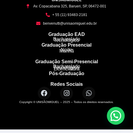
Av. Copacabana 325, Barueri, SP, 06472-001
+ 55 (11) 93483-2181
benvenutti@unisaomiguel.edu.br
Graduação EAD
Bacharelado
Tecnológico
Graduação Presencial
Noite
Manhã
Graduação Semi-Presencial
Bacharelado
Tecnológico
Licenciatura
Pós-Graduação
Redes Sociais
Copyright © UNISÃOMIGUEL – 2025 – Todos os direitos reservados.