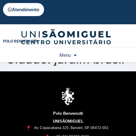
Atendimento
POLO BENVENUTTI
Cidade:
jardim brasil
Menu
Polo Benvenutti
UNISÃOMIGUEL
Av. Copacabana 325, Barueri, SP, 06472-001