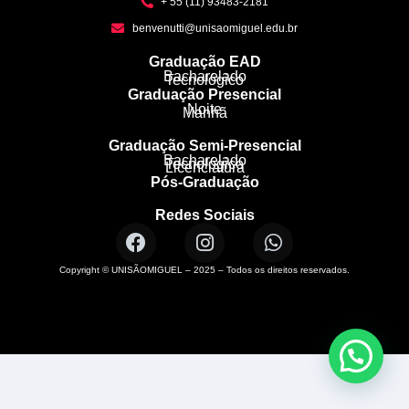
+ 55 (11) 93483-2181
benvenutti@unisaomiguel.edu.br
Graduação EAD
Bacharelado
Tecnológico
Graduação Presencial
Noite
Manhã
Graduação Semi-Presencial
Bacharelado
Tecnológico
Licenciatura
Pós-Graduação
Redes Sociais
Copyright © UNISÃOMIGUEL – 2025 – Todos os direitos reservados.