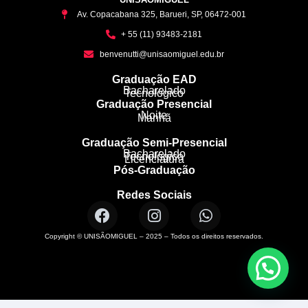
Av. Copacabana 325, Barueri, SP, 06472-001
+ 55 (11) 93483-2181
benvenutti@unisaomiguel.edu.br
Graduação EAD
Bacharelado
Tecnológico
Graduação Presencial
Noite
Manhã
Graduação Semi-Presencial
Bacharelado
Tecnológico
Licenciatura
Pós-Graduação
Redes Sociais
Copyright © UNISÃOMIGUEL – 2025 – Todos os direitos reservados.