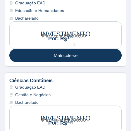
Graduação EAD
Educação e Humanidades
Bacharelado
INVESTIMENTO
1
Matrícula: R$ 200,00 +
5
1
P
o
r
:
R
$
,
3
8
Matricule-se
Ciências Contábeis
Graduação EAD
Gestão e Negócios
Bacharelado
INVESTIMENTO
1
Matrícula: R$ 200,00 +
,
1
5
:
P
o
r
R
$
3
8