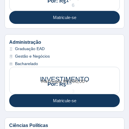
0
9
1
R
P
o
r
:
$
6
,
Matricule-se
Administração
Graduação EAD
Gestão e Negócios
Bacharelado
INVESTIMENTO
1
Matrícula: R$ 200,00 +
1
5
,
:
P
o
r
R
$
3
8
Matricule-se
Ciências Políticas