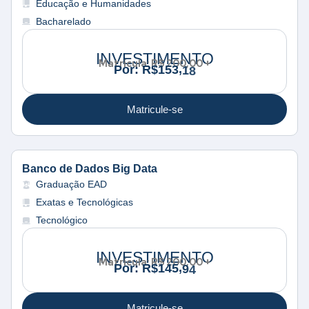
Educação e Humanidades
Bacharelado
INVESTIMENTO
Matrícula: R$ 200,00 +
,
3
P
o
r
:
R
$
1
5
1
8
Matricule-se
Banco de Dados Big Data
Graduação EAD
Exatas e Tecnológicas
Tecnológico
INVESTIMENTO
Matrícula: R$ 200,00 +
,
5
P
o
r
:
R
$
1
4
9
4
Matricule-se