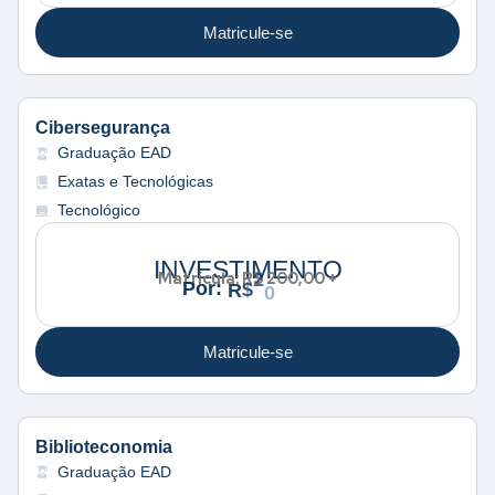
Matricule-se
Cibersegurança
Graduação EAD
Exatas e Tecnológicas
Tecnológico
INVESTIMENTO
Matrícula: R$ 200,00 +
0
,
2
:
P
o
r
$
R
0
4
0
Matricule-se
Biblioteconomia
Graduação EAD