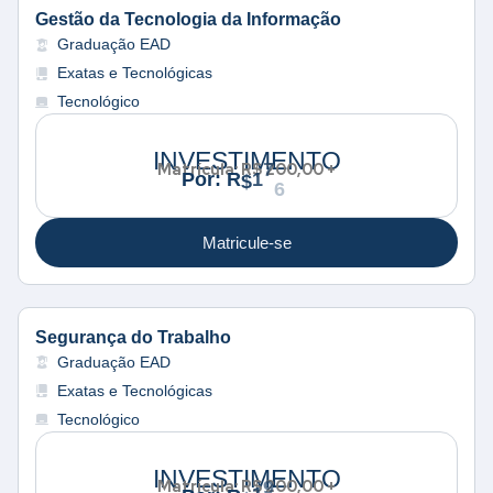
Gestão da Tecnologia da Informação
Graduação EAD
Exatas e Tecnológicas
Tecnológico
INVESTIMENTO
Matrícula: R$ 200,00 +
0
0
7
R
1
P
o
r
:
$
6
,
Matricule-se
Segurança do Trabalho
Graduação EAD
Exatas e Tecnológicas
Tecnológico
INVESTIMENTO
Matrícula: R$ 200,00 +
0