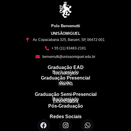
Polo Benvenutti
UNISÃOMIGUEL
Av. Copacabana 325, Barueri, SP, 06472-001
+ 55 (11) 93483-2181
benvenutti@unisaomiguel.edu.br
Graduação EAD
Bacharelado
Tecnológico
Graduação Presencial
Noite
Manhã
Graduação Semi-Presencial
Bacharelado
Tecnológico
Licenciatura
Pós-Graduação
Redes Sociais