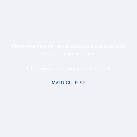
Prepare-se para dar um novo passo em sua carreira!
Comece agora seu curso
Fotografia
E transforme sua Carreira Profissional!
MATRICULE-SE