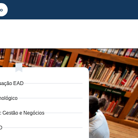
to
duação EAD
nológico
: Gestão e Negócios
D