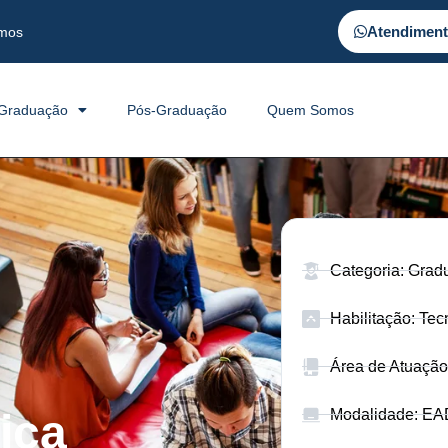
Atendimen
mos
Graduação
Pós-Graduação
Quem Somos
Categoria: Gra
Habilitação: Tec
Área de Atuação
Modalidade: EA
ica