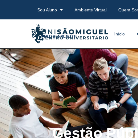
Sou Aluno
Ambiente Virtual
Quem So
Início
POLO BENVENUTTI
Gestão Públ