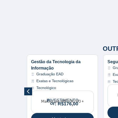
OUT
Gestão da Tecnologia da
Segu
Gr
Informação
Graduação EAD
es
Ex
Exatas e Tecnológicas
Te
Tecnológico
O
00 +
INVESTIMENTO
Matrícula: R$ 200,00 +
o
P
r