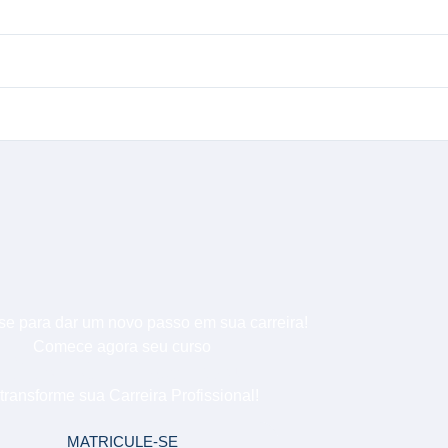
se para dar um novo passo em sua carreira!
Comece agora seu curso
Gestão Pública
transforme sua Carreira Profissional!
MATRICULE-SE