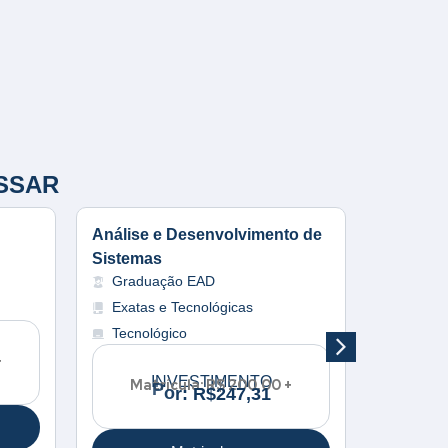
SSAR
Análise e Desenvolvimento de
Banco d
Gradu
Sistemas
Graduação EAD
Exatas
Exatas e Tecnológicas
Tecnol
Tecnológico
+
Mat
INVESTIMENTO
Matrícula: R$ 200,00 +
P
o