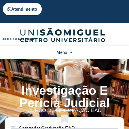
Atendimento
POLO BENVENUTTI
Menu
Investigação E
Perícia Judicial
CURSO DE GRADUAÇÃO EAD
Categoria: Graduação EAD