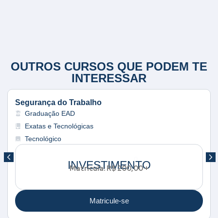
OUTROS CURSOS QUE PODEM TE
INTERESSAR
Segurança do Trabalho
Graduação EAD
Exatas e Tecnológicas
Tecnológico
INVESTIMENTO
Matrícula: R$ 200,00 +
P
o
r
Matricule-se