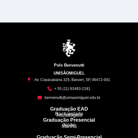
Polo Benvenutti
UNISÃOMIGUEL
Av. Copacabana 325, Barueri, SP, 06472-001
+ 55 (11) 93483-2181
benvenutti@unisaomiguel.edu.br
Graduação EAD
Bacharelado
Tecnológico
Graduação Presencial
Noite
Manhã
Graduação Semi-Presencial