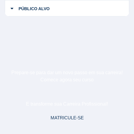
PÚBLICO ALVO
Prepare-se para dar um novo passo em sua carreira!
Comece agora seu curso
Investigação e Perícia
Judicial
E transforme sua Carreira Profissional!
MATRICULE-SE