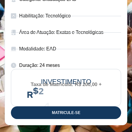
Habilitação: Tecnológico
Área de Atuação: Exatas e Tecnológicas
Modalidade: EAD
Duração: 24 meses
INVESTIMENTO
Taxa de Matrícula: R$ 200,00 +
1
3
4
R
2
$
7
,
MATRICULE-SE