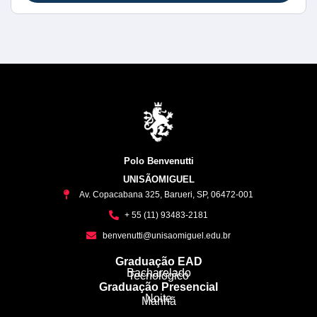
Polo Benvenutti
UNISÃOMIGUEL
Av. Copacabana 325, Barueri, SP, 06472-001
+ 55 (11) 93483-2181
benvenutti@unisaomiguel.edu.br
Graduação EAD
Bacharelado
Tecnológico
Graduação Presencial
Noite
Manhã