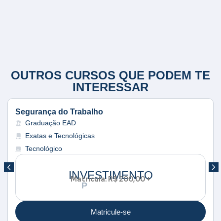
OUTROS CURSOS QUE PODEM TE
INTERESSAR
Segurança do Trabalho
Graduação EAD
Exatas e Tecnológicas
Tecnológico
INVESTIMENTO
Matrícula: R$ 200,00 +
R
o
P
r
:
Matricule-se