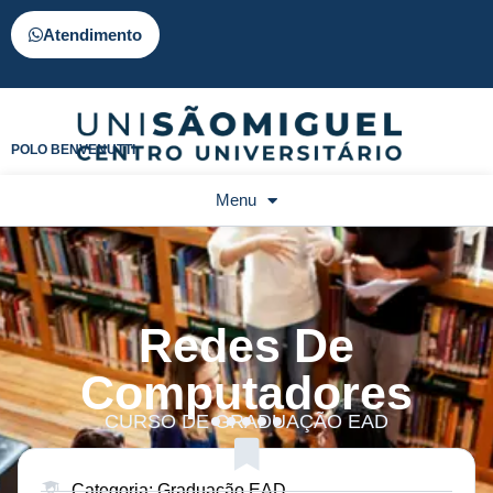
Atendimento
POLO BENVENUTTI
Menu
Redes De
Computadores
CURSO DE GRADUAÇÃO EAD
Categoria: Graduação EAD