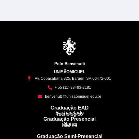
Polo Benvenutti
UNISÃOMIGUEL
Av. Copacabana 325, Barueri, SP, 06472-001
+ 55 (11) 93483-2181
benvenutti@unisaomiguel.edu.br
Graduação EAD
Bacharelado
Tecnológico
Graduação Presencial
Noite
Manhã
Graduação Semi-Presencial