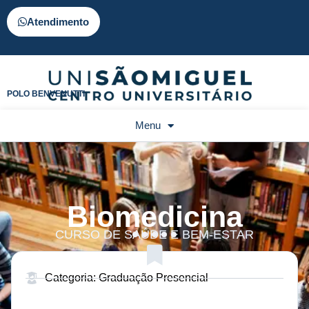
Atendimento
POLO BENVENUTTI
Menu
Biomedicina
CURSO DE SAÚDE E BEM-ESTAR
Categoria: Graduação Presencial