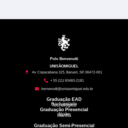
Polo Benvenutti
UNISÃOMIGUEL
Av. Copacabana 325, Barueri, SP, 06472-001
+ 55 (11) 93483-2181
benvenutti@unisaomiguel.edu.br
Graduação EAD
Bacharelado
Tecnológico
Graduação Presencial
Noite
Manhã
Graduação Semi-Presencial