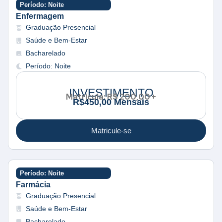
Período: Noite
Enfermagem
Graduação Presencial
Saúde e Bem-Estar
Bacharelado
Período: Noite
INVESTIMENTO
Matrícula: R$ 200,00 +
R
$
4
5
0
,
0
0
M
e
n
s
a
i
s
Matricule-se
Período: Noite
Farmácia
Graduação Presencial
Saúde e Bem-Estar
Bacharelado