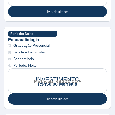
Matricule-se
Período: Noite
Fonoaudiologia
Graduação Presencial
Saúde e Bem-Estar
Bacharelado
Período: Noite
INVESTIMENTO
Matrícula: R$ 200,00 +
R
$
4
5
0
,
0
0
M
e
n
s
a
i
s
Matricule-se