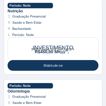
Período: Noite
Nutrição
Graduação Presencial
Saúde e Bem-Estar
Bacharelado
Período: Noite
INVESTIMENTO
Matrícula: R$ 200,00 +
a
i
e
M
R
$
4
5
0
,
0
0
n
s
s
Matricule-se
Período: Noite
Odontologia
Graduação Presencial
Saúde e Bem-Estar