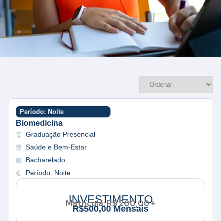
Período: Noite
Biomedicina
Graduação Presencial
Saúde e Bem-Estar
Bacharelado
Período: Noite
INVESTIMENTO
Matrícula: R$ 200,00 +
R
$
5
0
0
,
0
0
M
e
n
s
a
i
s