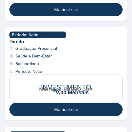
Matricule-se
Período: Noite
Direito
Graduação Presencial
Saúde e Bem-Estar
Bacharelado
Período: Noite
e
n
s
a
INVESTIMENTO
Matrícula: R$ 200,00 +
i
s
Matricule-se