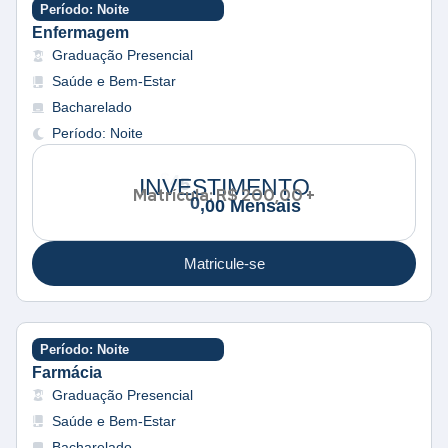
Período: Noite
Enfermagem
Graduação Presencial
Saúde e Bem-Estar
Bacharelado
Período: Noite
e
n
s
a
INVESTIMENTO
Matrícula: R$ 200,00 +
i
s
Matricule-se
Período: Noite
Farmácia
Graduação Presencial
Saúde e Bem-Estar
Bacharelado