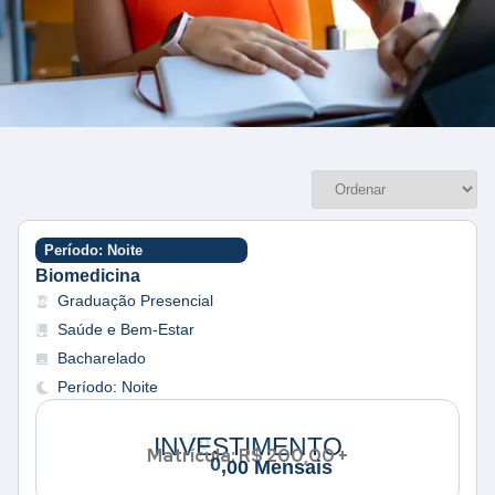
Período: Noite
Biomedicina
Graduação Presencial
Saúde e Bem-Estar
Bacharelado
Período: Noite
e
n
s
a
INVESTIMENTO
Matrícula: R$ 200,00 +
i
s