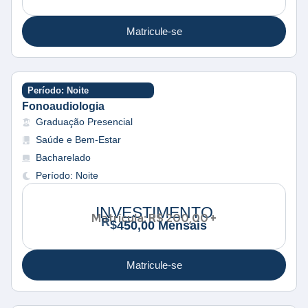
Matricule-se
Período: Noite
Fonoaudiologia
Graduação Presencial
Saúde e Bem-Estar
Bacharelado
Período: Noite
0
M
INVESTIMENTO
e
Matrícula: R$ 200,00 +
n
s
a
i
s
Matricule-se