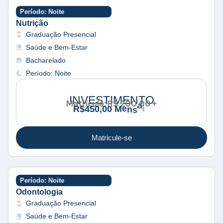
Período: Noite
Nutrição
Graduação Presencial
Saúde e Bem-Estar
Bacharelado
Período: Noite
INVESTIMENTO
Matrícula: R$ 200,00 +
i
e
n
a
R
$
4
5
0
,
0
0
M
s
s
Matricule-se
Período: Noite
Odontologia
Graduação Presencial
Saúde e Bem-Estar