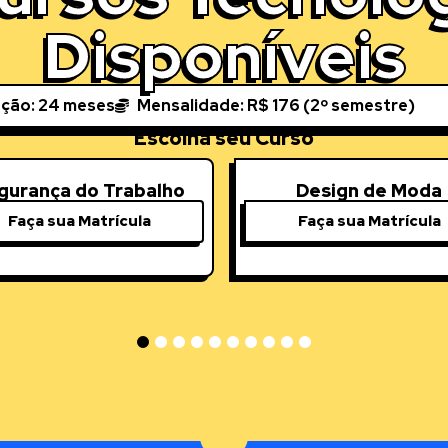
Disponíveis
ção: 24 meses
Mensalidade: R$ 176 (2º semestre)
Escolha seu Curso
gurança do Trabalho
Design de Moda
Faça sua Matrícula
Faça sua Matrícula
1
2
3
4
5
6
7
8
9
10