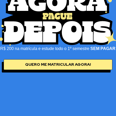
 R$ 200 na matrícula e estude todo o 1º semestre
SEM PAGAR
QUERO ME MATRICULAR AGORA!