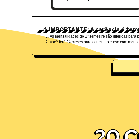
⚠️ IMPORTANTE: A carência é temp
As mensalidades do 1º semestre são diferidas para p
Você terá 24 meses para concluir o curso com mens
20 C