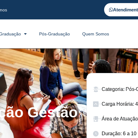
Atendimen
mos
Graduação
Pós-Graduação
Quem Somos
Categoria: Pós
Carga Horária: 
ção Gestão
Área de Atuação
Duração: 6 a 10