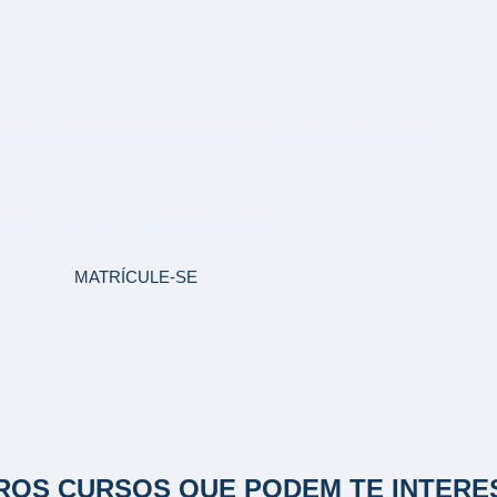
um novo passo em sua carreira! Comece agora seu curso
DE SERVIÇOS
IS
transforme sua Carreira Profissional!
MATRÍCULE-SE
ROS CURSOS QUE PODEM TE INTERE