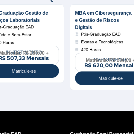
Graduação Gestão de
MBA em Cibersegurança
iços Laboratoriais
e Gestão de Riscos
s-Graduação EAD
Digitais
Pós-Graduação EAD
úde e Bem-Estar
Exatas e Tecnológicas
0 Horas
420 Horas
INVESTIMENTO
Matrícula: R$ 200,00 +
R$ 507,33 Mensais
INVESTIMENTO
Matrícula: R$ 200,00 
R$ 620,00 Mensai
Matricule-se
Matricule-se