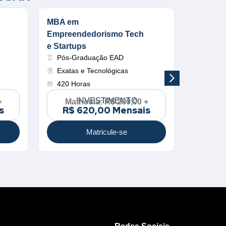
MBA em
MBA em 
Empreendedorismo Tech
Controla
Pós-G
e Startups
Pós-Graduação EAD
Gestão
Exatas e Tecnológicas
420 Ho
420 Horas
Mat
R$ 
INVESTIMENTO
+
Matrícula: R$ 200,00 +
s
R$ 620,00 Mensais
Matricule-se