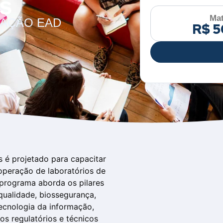
is
Mat
AÇÃO EAD
R$ 5
s é projetado para capacitar
a operação de laboratórios de
O programa aborda os pilares
qualidade, biossegurança,
tecnologia da informação,
os regulatórios e técnicos