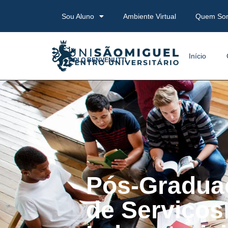
Sou Aluno
Ambiente Virtual
Quem So
Início
POLO BENVENUTTI
Pós-Gradua
de Serviços