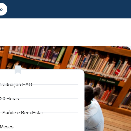
to
-Graduação EAD
420 Horas
: Saúde e Bem-Estar
 Meses