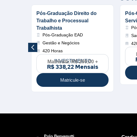
tal
Pós-Graduação Direito do
Pós-
Trabalho e Processual
Serv
Pó
Trabalhista
Pós-Graduação EAD
Sa
Gestão e Negócios
42
420 Horas
O
00 +
sais
INVESTIMENTO
Matrícula: R$ 200,00 +
R$ 338,22 Mensais
Matricule-se
Polo Benvenutti