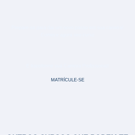
Prepare-se para dar um novo passo em sua carreira!
Comece agora seu curso
PÓS-GRADUAÇÃO EM ATENÇÃO
E CUIDADOS COM IDOSOS
E transforme sua Carreira Profissional!
MATRÍCULE-SE