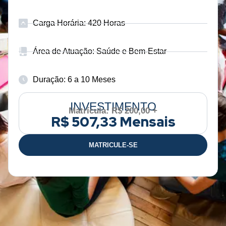
Carga Horária: 420 Horas
Área de Atuação: Saúde e Bem-Estar
Duração: 6 a 10 Meses
INVESTIMENTO
Matrícula: R$ 200,00 +
R$ 507,33 Mensais
MATRICULE-SE