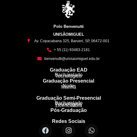
Polo Benvenutti
UNISÃOMIGUEL
Av. Copacabana 325, Barueri, SP, 06472-001
+ 55 (11) 93483-2181
benvenutti@unisaomiguel.edu.br
Graduação EAD
Bacharelado
Tecnológico
Graduação Presencial
Noite
Manhã
Graduação Semi-Presencial
Bacharelado
Tecnológico
Licenciatura
Pós-Graduação
Redes Sociais