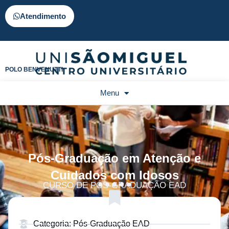
Atendimento
POLO BENVENUTTI
Menu
Pós-Graduação em Atenção e
Cuidados com Idosos
CURSO DE PÓS-GRADUAÇÃO EAD
Categoria: Pós-Graduação EAD