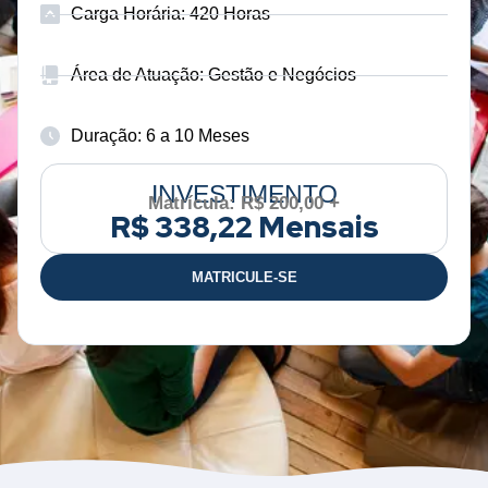
Carga Horária: 420 Horas
Área de Atuação: Gestão e Negócios
Duração: 6 a 10 Meses
INVESTIMENTO
Matrícula: R$ 200,00 +
R$ 338,22 Mensais
MATRICULE-SE