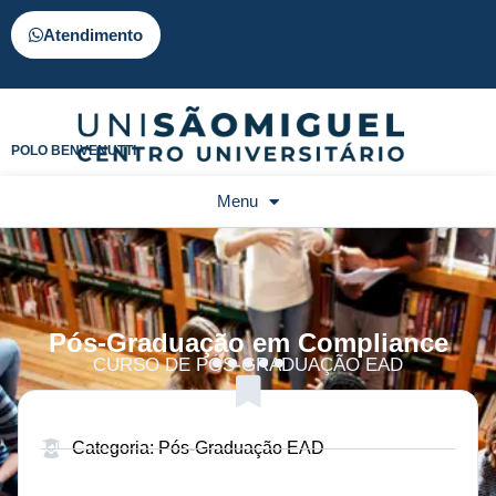
Atendimento
POLO BENVENUTTI
Menu
Pós-Graduação em Compliance
CURSO DE PÓS-GRADUAÇÃO EAD
Categoria: Pós-Graduação EAD