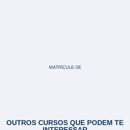
Prepare-se para dar um novo passo em sua carreira!
Comece agora seu curso
PÓS-GRADUAÇÃO EM
COMPLIANCE
E transforme sua Carreira Profissional!
MATRÍCULE-SE
OUTROS CURSOS QUE PODEM TE
INTERESSAR