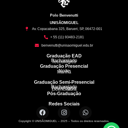
Polo Benvenutti
UNISÃOMIGUEL
Av. Copacabana 325, Barueri, SP, 06472-001
+ 55 (11) 93483-2181
benvenutti@unisaomiguel.edu.br
Graduação EAD
Bacharelado
Tecnológico
Graduação Presencial
Noite
Manhã
Graduação Semi-Presencial
Bacharelado
Tecnológico
Licenciatura
Pós-Graduação
Redes Sociais
Copyright © UNISÃOMIGUEL – 2025 – Todos os direitos reservados.