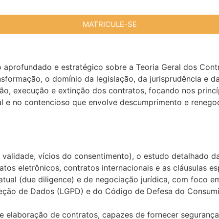
MATRICULE-SE
profundado e estratégico sobre a Teoria Geral dos Contrat
rmação, o domínio da legislação, da jurisprudência e das 
ação, execução e extinção dos contratos, focando nos princ
rial e no contencioso que envolve descumprimento e renego
 validade, vícios do consentimento), o estudo detalhado da
atos eletrônicos, contratos internacionais e as cláusulas e
ratual (due diligence) e de negociação jurídica, com foco 
roteção de Dados (LGPD) e do Código de Defesa do Consumi
 e elaboração de contratos, capazes de fornecer segurança 