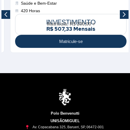
Saúde e Bem-Estar
420 Horas
INVESTIMENTO
Matrícula: R$ 200,00 +
R$ 507,33 Mensais
Matricule-se
Polo Benvenutti
UNISÃOMIGUEL
Av. Copacabana 325, Barueri, SP, 06472-001