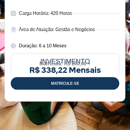
Carga Horária: 420 Horas
Área de Atuação: Gestão e Negócios
Duração: 6 a 10 Meses
INVESTIMENTO
Matrícula: R$ 200,00 +
R$ 338,22 Mensais
MATRICULE-SE