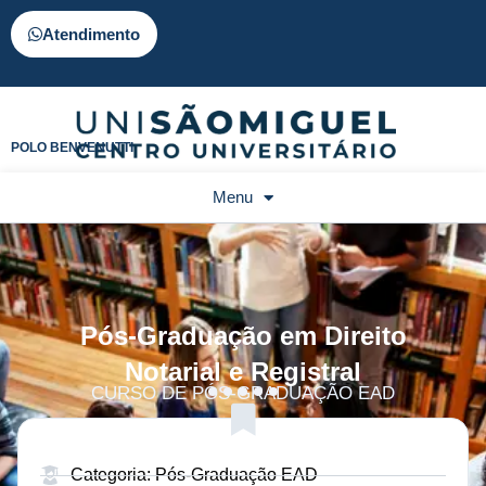
Atendimento
POLO BENVENUTTI
Menu
Pós-Graduação em Direito
Notarial e Registral
CURSO DE PÓS-GRADUAÇÃO EAD
Categoria: Pós-Graduação EAD