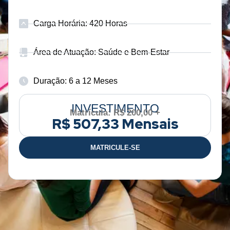
Carga Horária: 420 Horas
Área de Atuação: Saúde e Bem-Estar
Duração: 6 a 12 Meses
INVESTIMENTO
Matrícula: R$ 200,00 +
R$ 507,33 Mensais
MATRICULE-SE