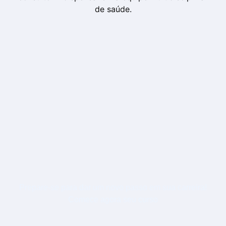
de saúde.
Prepare-se para dar um novo passo em sua carreira!
Comece agora seu curso
PÓS-GRADUAÇÃO EM