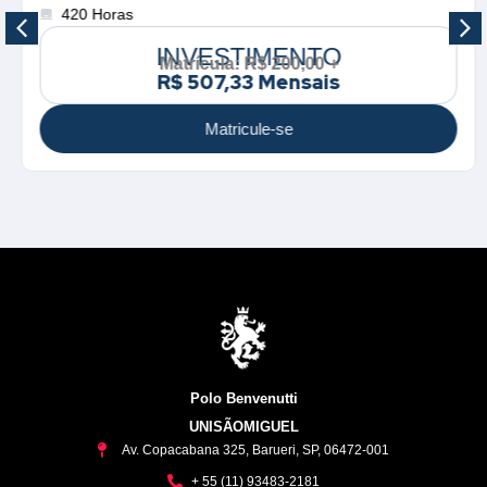
420 Horas
INVESTIMENTO
Matrícula: R$ 200,00 +
R$ 507,33 Mensais
Matricule-se
Polo Benvenutti
UNISÃOMIGUEL
Av. Copacabana 325, Barueri, SP, 06472-001
+ 55 (11) 93483-2181