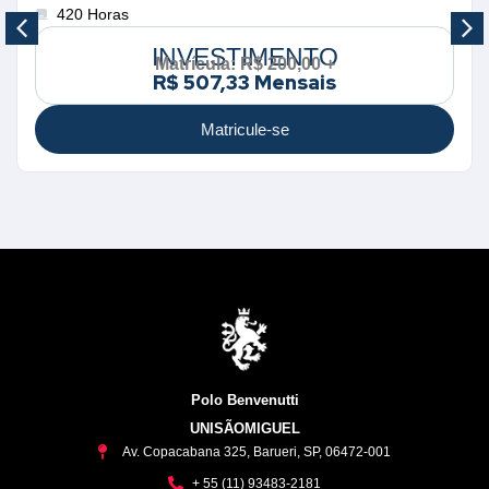
420 Horas
INVESTIMENTO
Matrícula: R$ 200,00 +
R$ 507,33 Mensais
Matricule-se
Polo Benvenutti
UNISÃOMIGUEL
Av. Copacabana 325, Barueri, SP, 06472-001
+ 55 (11) 93483-2181