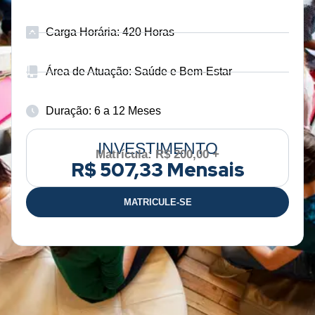
Carga Horária: 420 Horas
Área de Atuação: Saúde e Bem-Estar
Duração: 6 a 12 Meses
INVESTIMENTO
Matrícula: R$ 200,00 +
R$ 507,33 Mensais
MATRICULE-SE