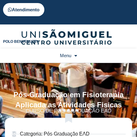
Atendimento
POLO BENVENUTTI
Menu
Pós-Graduação em Fisioterapia
Aplicada as Atividades Fisicas
CURSO DE PÓS-GRADUAÇÃO EAD
Categoria: Pós-Graduação EAD