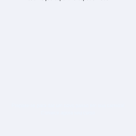
Prepare-se para dar um novo passo em sua carreira!
Comece agora seu curso
PÓS-GRADUAÇÃO EM
FISIOTERAPIA APLICADA AS