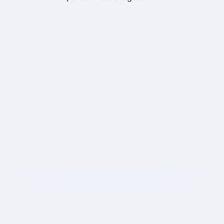
Prepare-se para dar um novo passo em sua carreira!
Comece agora seu curso
PÓS-GRADUAÇÃO EM GESTÃO
DE PESSOAL E PAGADORIA