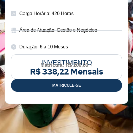
Carga Horária: 420 Horas
Área de Atuação: Gestão e Negócios
Duração: 6 a 10 Meses
INVESTIMENTO
Matrícula: R$ 200,00 +
R$ 338,22 Mensais
MATRICULE-SE