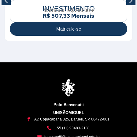
INVESTIMENTO
Matrícula: R$ 200,00 +
R$ 507,33 Mensais
Matricule-se
Polo Benvenutti
UNISÃOMIGUEL
Av. Copacabana 325, Barueri, SP, 06472-001
+ 55 (11) 93483-2181