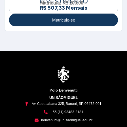
INVESTIMENTO
Matrícula: R$ 200,00 +
R$ 507,33 Mensais
Matricule-se
Polo Benvenutti
UNISÃOMIGUEL
Av. Copacabana 325, Barueri, SP, 06472-001
+ 55 (11) 93483-2181
benvenutti@unisaomiguel.edu.br