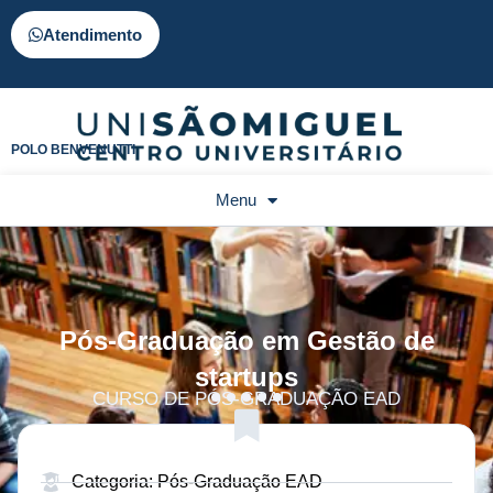
Atendimento
POLO BENVENUTTI
Menu
Pós-Graduação em Gestão de
startups
CURSO DE PÓS-GRADUAÇÃO EAD
Categoria: Pós-Graduação EAD