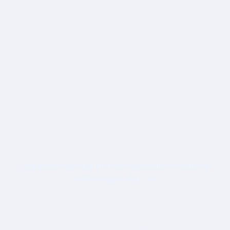
Prepare-se para dar um novo passo em sua carreira!
Comece agora seu curso
PÓS-GRADUAÇÃO EM GESTÃO
DE STARTUPS