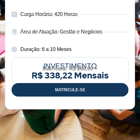
Carga Horária: 420 Horas
Área de Atuação: Gestão e Negócios
Duração: 6 a 10 Meses
INVESTIMENTO
Matrícula: R$ 200,00 +
R$ 338,22 Mensais
MATRICULE-SE