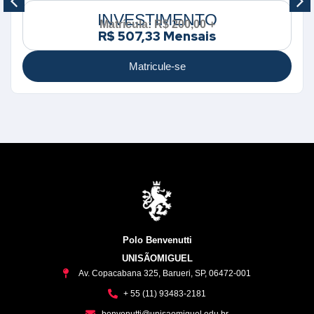
INVESTIMENTO
Matrícula: R$ 200,00 +
R$ 507,33 Mensais
Matricule-se
Polo Benvenutti
UNISÃOMIGUEL
Av. Copacabana 325, Barueri, SP, 06472-001
+ 55 (11) 93483-2181