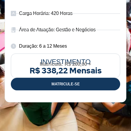
Carga Horária: 420 Horas
Área de Atuação: Gestão e Negócios
Duração: 6 a 12 Meses
INVESTIMENTO
Matrícula: R$ 200,00 +
R$ 338,22 Mensais
MATRICULE-SE