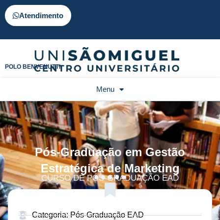
Atendimento
POLO BENVENUTTI
Menu
Pós-Graduação em Gestão
Estratégica de Marketing
CURSO DE PÓS-GRADUAÇÃO EAD
Categoria: Pós-Graduação EAD