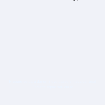
Prepare-se para dar um novo passo em sua carreira!
Comece agora seu curso
PÓS-GRADUAÇÃO EM GESTÃO
ESTRATEGICA DE PESSOAS