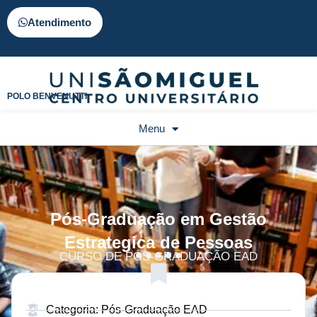
Atendimento
POLO BENVENUTTI
Menu
Pós-Graduação em Gestão
Estrategica de Pessoas
CURSO DE PÓS-GRADUAÇÃO EAD
Categoria: Pós-Graduação EAD