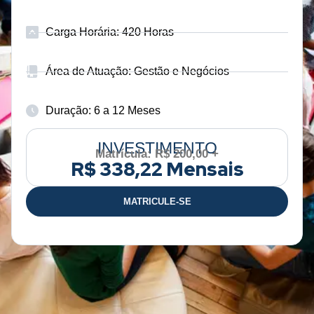
Carga Horária: 420 Horas
Área de Atuação: Gestão e Negócios
Duração: 6 a 12 Meses
INVESTIMENTO
Matrícula: R$ 200,00 +
R$ 338,22 Mensais
MATRICULE-SE