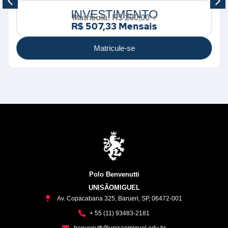
INVESTIMENTO
Matrícula: R$ 200,00 +
R$ 507,33 Mensais
Matricule-se
Polo Benvenutti
UNISÃOMIGUEL
Av. Copacabana 325, Barueri, SP, 06472-001
+ 55 (11) 93483-2181