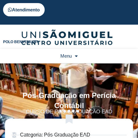
Atendimento
POLO BENVENUTTI
Menu
Pós-Graduação em Perícia
Contábil
CURSO DE PÓS-GRADUAÇÃO EAD
Categoria: Pós-Graduação EAD