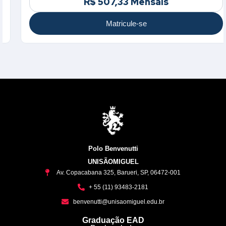
R$ 507,33 Mensais
Matricule-se
Polo Benvenutti
UNISÃOMIGUEL
Av. Copacabana 325, Barueri, SP, 06472-001
+ 55 (11) 93483-2181
benvenutti@unisaomiguel.edu.br
Graduação EAD