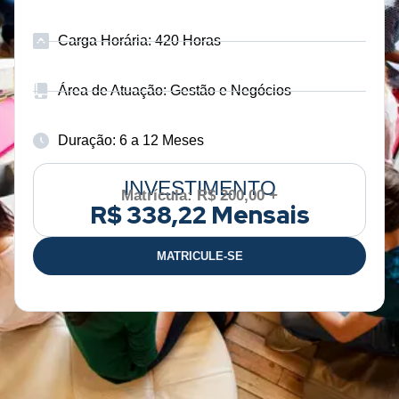
Carga Horária: 420 Horas
Área de Atuação: Gestão e Negócios
Duração: 6 a 12 Meses
INVESTIMENTO
Matrícula: R$ 200,00 +
R$ 338,22 Mensais
MATRICULE-SE