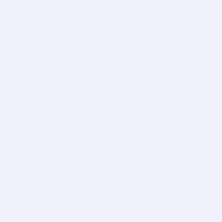
Prepare-se para dar um novo passo em sua carreira!
Comece agora seu curso
PÓS-GRADUAÇÃO EM PERÍCIA
CONTÁBIL
E transforme sua Carreira Profissional!