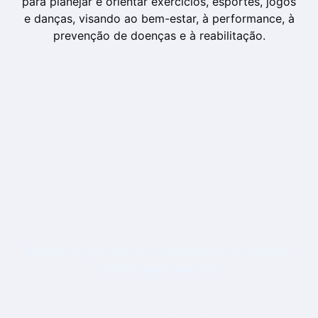
para planejar e orientar exercícios, esportes, jogos
e danças, visando ao bem-estar, à performance, à
prevenção de doenças e à reabilitação.
Prepare-se para dar um novo passo em sua carreira!
Comece agora seu curso
EDUCAÇÃO FÍSICA-