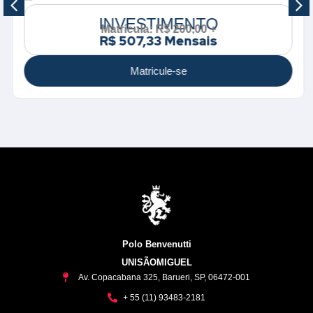
INVESTIMENTO
Matrícula: R$ 200,00 +
R$ 507,33 Mensais
Matricule-se
Polo Benvenutti
UNISÃOMIGUEL
Av. Copacabana 325, Barueri, SP, 06472-001
+ 55 (11) 93483-2181