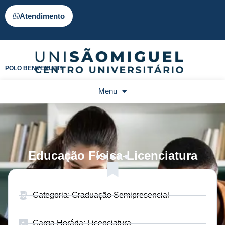
Atendimento
POLO BENVENUTTI
Menu
Educação Física-Licenciatura
Categoria: Graduação Semipresencial
Carga Horária: Licenciatura