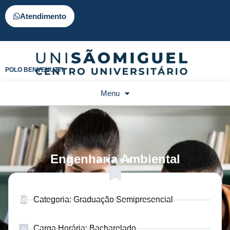
Atendimento
POLO BENVENUTTI
Menu
Engenharia Ambiental
Categoria: Graduação Semipresencial
Carga Horária: Bacharelado