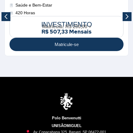
Saúde e Bem-Estar
420 Horas
INVESTIMENTO
Matrícula: R$ 200,00 +
R$ 507,33 Mensais
Matricule-se
Polo Benvenutti
UNISÃOMIGUEL
Av. Copacabana 325, Barueri, SP, 06472-001