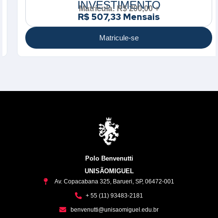
INVESTIMENTO
Matrícula: R$ 200,00 +
R$ 507,33 Mensais
Matricule-se
Polo Benvenutti
UNISÃOMIGUEL
Av. Copacabana 325, Barueri, SP, 06472-001
+ 55 (11) 93483-2181
benvenutti@unisaomiguel.edu.br