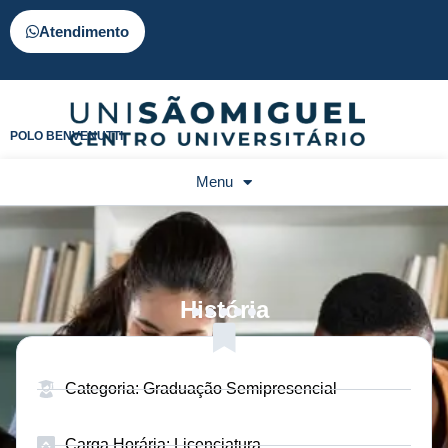
Atendimento
POLO BENVENUTTI
Menu
História
Categoria: Graduação Semipresencial
Carga Horária: Licenciatura