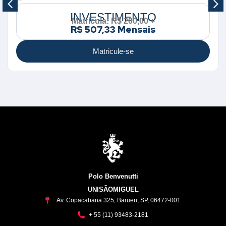
INVESTIMENTO
Matrícula: R$ 200,00 +
R$ 507,33 Mensais
Matricule-se
Polo Benvenutti
UNISÃOMIGUEL
Av. Copacabana 325, Barueri, SP, 06472-001
+ 55 (11) 93483-2181