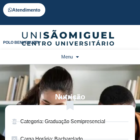
Atendimento
POLO BENVENUTTI
Menu
Nutrição
Categoria: Graduação Semipresencial
Carga Horária: Bacharelado