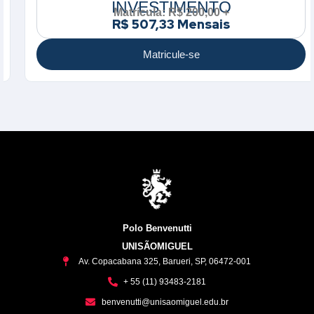
INVESTIMENTO
Matrícula: R$ 200,00 +
R$ 507,33 Mensais
Matricule-se
Polo Benvenutti
UNISÃOMIGUEL
Av. Copacabana 325, Barueri, SP, 06472-001
+ 55 (11) 93483-2181
benvenutti@unisaomiguel.edu.br